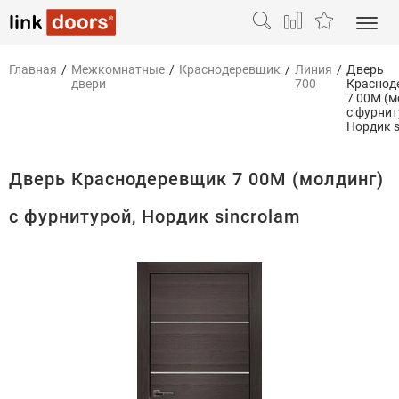
Главная
/
Межкомнатные
/
Краснодеревщик
/
Линия
/
Дверь
двери
700
Краснод
7 00М (м
с фурнит
Нордик s
Дверь Краснодеревщик 7 00М (молдинг)
с фурнитурой, Нордик sincrolam