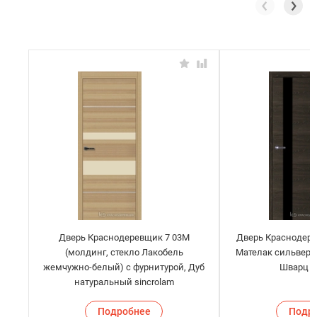
Дверь Краснодеревщик 7 03М
Дверь Краснодере
(молдинг, стекло Лакобель
Мателак сильвер) 
жемчужно-белый) с фурнитурой, Дуб
Шварц s
натуральный sincrolam
Подробнее
Подр