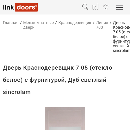
Главная
/
Межкомнатные
/
Краснодеревщик
/
Линия
/
Дверь
двери
700
Краснод
7 05 (ст
белое) с
фурниту
светлый
sincrola
Дверь Краснодеревщик 7 05 (стекло
белое) с фурнитурой, Дуб светлый
sincrolam