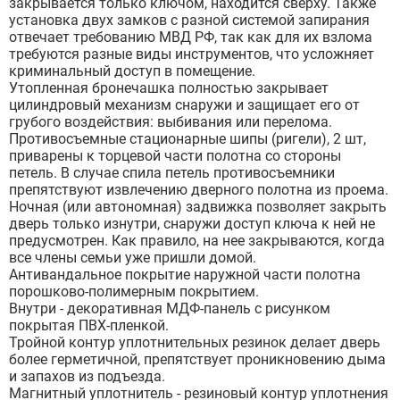
закрывается только ключом, находится сверху. Также
установка двух замков с разной системой запирания
отвечает требованию МВД РФ, так как для их взлома
требуются разные виды инструментов, что усложняет
криминальный доступ в помещение.
Утопленная бронечашка полностью закрывает
цилиндровый механизм снаружи и защищает его от
грубого воздействия: выбивания или перелома.
Противосъемные стационарные шипы (ригели), 2 шт,
приварены к торцевой части полотна со стороны
петель. В случае спила петель противосъемники
препятствуют извлечению дверного полотна из проема.
Ночная (или автономная) задвижка позволяет закрыть
дверь только изнутри, снаружи доступ ключа к ней не
предусмотрен. Как правило, на нее закрываются, когда
все члены семьи уже пришли домой.
Антивандальное покрытие наружной части полотна
порошково-полимерным покрытием.
Внутри - декоративная МДФ-панель с рисунком
покрытая ПВХ-пленкой.
Тройной контур уплотнительных резинок делает дверь
более герметичной, препятствует проникновению дыма
и запахов из подъезда.
Магнитный уплотнитель - резиновый контур уплотнения