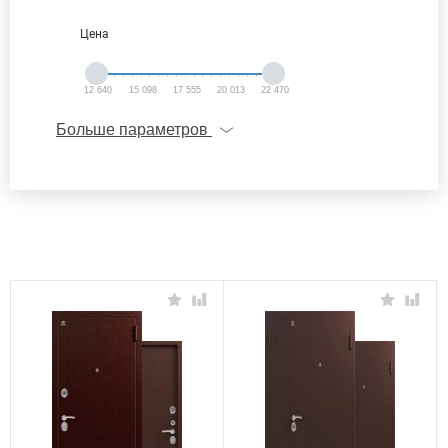
Цена
12 640
15 098
17 555
20 013
22 470
Больше параметров