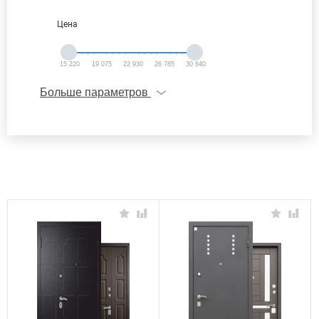
Цена
15 220
19 075
22 930
26 785
30 640
Больше параметров