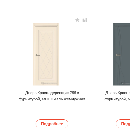
Дверь Краснодеревщик 755 с
Дверь Краснод
фурнитурой, MDF Эмаль жемчужная
фурнитурой, M
Подробнее
Подр